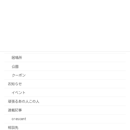
グルメ
買い物
子育て
お出かけ
美容
ヘルスケア
居場所
公園
クーポン
お知らせ
イベント
頑張るあの人この人
連載記事
crescent
相談先