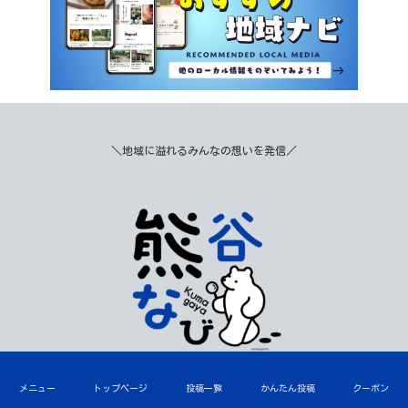
＼地域に溢れるみんなの想いを発信／
トップページ
メニュー
トップページ
投稿一覧
かんたん投稿
クーポン