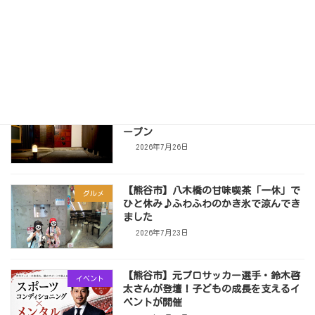
「元気に、若々しく、自分らしく」幅広
crescent
い年代の女性が通う場所【Crescent 連
載第2話】※キャンペーン有
2026年7月28日
【熊谷市】古民家で味わう「かすみ鴨」
グルメ
と日本酒｜熊谷駅前に「酒ト御厨」がオ
ープン
2026年7月26日
【熊谷市】八木橋の甘味喫茶「一休」で
グルメ
ひと休み♪ふわふわのかき氷で涼んでき
ました
2026年7月23日
【熊谷市】元プロサッカー選手・鈴木啓
イベント
太さんが登壇！子どもの成長を支えるイ
ベントが開催