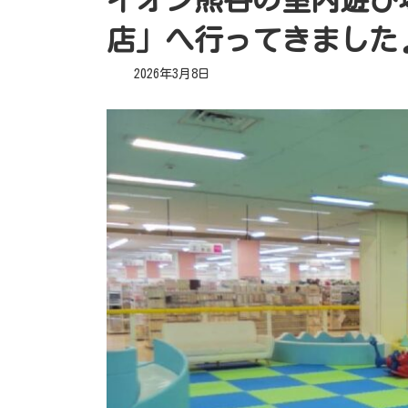
店」へ行ってきました
最
2026年3月8日
終
更
新
日
時
: