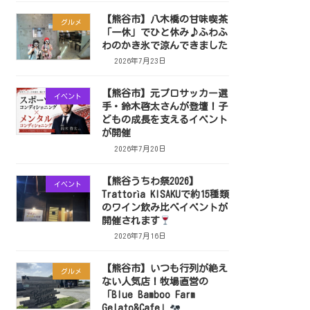
【熊谷市】八木橋の甘味喫茶
グルメ
「一休」でひと休み♪ふわふ
わのかき氷で涼んできました
2026年7月23日
【熊谷市】元プロサッカー選
イベント
手・鈴木啓太さんが登壇！子
どもの成長を支えるイベント
が開催
2026年7月20日
【熊谷うちわ祭2026】
イベント
Trattorìa KISAKUで約15種類
のワイン飲み比べイベントが
開催されます
2026年7月16日
【熊谷市】いつも行列が絶え
グルメ
ない人気店！牧場直営の
「Blue Bamboo Farm
Gelato&Cafe」