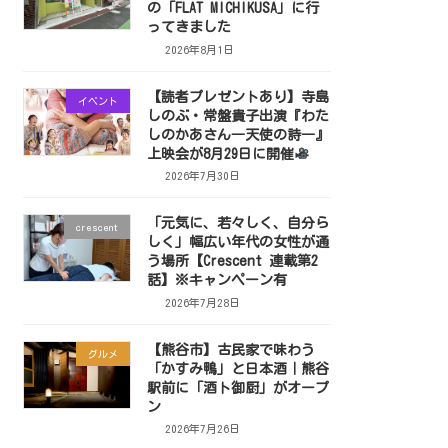
の「FLAT MICHIKUSA」に行
ってきました
2026年8月1日
【読者プレゼントあり】寺島
イベント
しのぶ・常盤貴子出演『わた
しのかあさん―天使の詩―』
上映会が8月29日に開催
2026年7月30日
「元気に、若々しく、自分ら
crescent
しく」幅広い年代の女性が通
う場所【Crescent 連載第2
話】※キャンペーン有
2026年7月28日
【熊谷市】古民家で味わう
グルメ
「かすみ鴨」と日本酒｜熊谷
駅前に「酒ト御厨」がオープ
ン
2026年7月26日