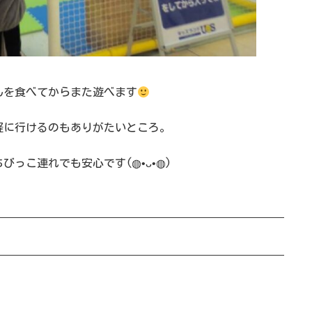
んを食べてからまた遊べます
軽に行けるのもありがたいところ。
っこ連れでも安心です(◍•ᴗ•◍)