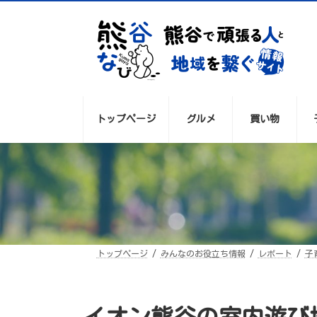
コ
ナ
ン
ビ
テ
ゲ
ン
ー
ツ
シ
へ
ョ
ス
ン
キ
に
ッ
移
プ
動
トップページ
グルメ
買い物
トップページ
みんなのお役立ち情報
レポート
子
イオン熊谷の室内遊び