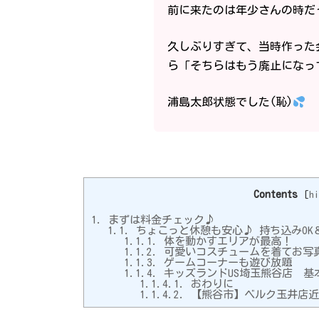
前に来たのは年少さんの時
久しぶりすぎて、当時作った
ら「そちらはもう廃止になっ
浦島太郎状態でした(恥)
Contents
[
hi
1.
まずは料金チェック♪
1.1.
ちょこっと休憩も安心♪ 持ち込みOK
1.1.1.
体を動かすエリアが最高！
1.1.2.
可愛いコスチュームを着てお写
1.1.3.
ゲームコーナーも遊び放題
1.1.4.
キッズランドUS埼玉熊谷店 基
1.1.4.1.
おわりに
1.1.4.2.
【熊谷市】ベルク玉井店近