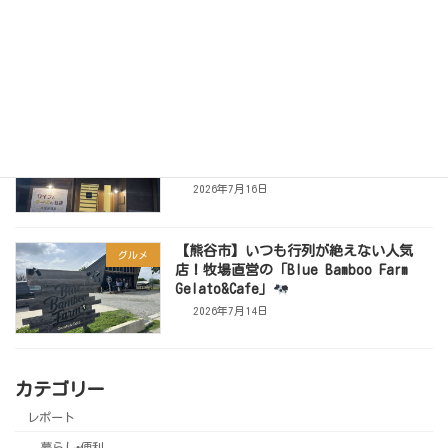
【熊谷市】元プロサッカー選手・鈴木啓
イベント
太さんが登壇！子どもの成長を支えるイ
ベントが開催
2026年7月20日
【熊谷うちわ祭2026】Trattorìa KISAKU
イベント
で約15種類のワイン飲み比べイベントが
開催されます
2026年7月16日
【熊谷市】いつも行列が絶えない人気
グルメ
店！牧場直営の「Blue Bamboo Farm
Gelato&Cafe」
2026年7月14日
カテゴリー
レポート
暮らし•便利