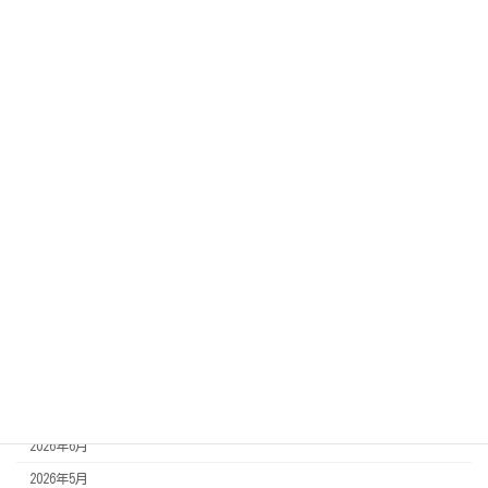
イベント
頑張るあの人この人
連載記事
crescent
相談先
住宅関連
学び関連
その他相談先
スタッフブログ
アーカイブ
2026年8月
2026年7月
2026年6月
2026年5月