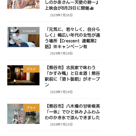
しのかあさん―天使の詩―』
上映会が8月29日に開催
2026年7月30日
「元気に、若々しく、自分ら
crescent
しく」幅広い年代の女性が通
う場所【Crescent 連載第2
話】※キャンペーン有
2026年7月28日
【熊谷市】古民家で味わう
グルメ
「かすみ鴨」と日本酒｜熊谷
駅前に「酒ト御厨」がオープ
ン
2026年7月26日
【熊谷市】八木橋の甘味喫茶
グルメ
「一休」でひと休み♪ふわふ
わのかき氷で涼んできました
2026年7月23日