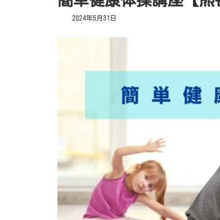
最
2024年5月31日
終
更
新
日
時
: