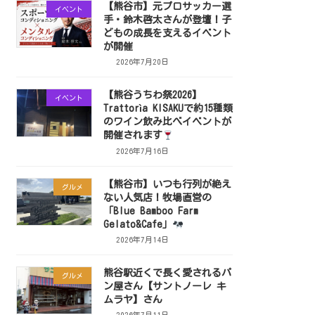
【熊谷市】元プロサッカー選
イベント
手・鈴木啓太さんが登壇！子
どもの成長を支えるイベント
が開催
2026年7月20日
【熊谷うちわ祭2026】
イベント
Trattorìa KISAKUで約15種類
のワイン飲み比べイベントが
開催されます
2026年7月16日
【熊谷市】いつも行列が絶え
グルメ
ない人気店！牧場直営の
「Blue Bamboo Farm
Gelato&Cafe」
2026年7月14日
熊谷駅近くで長く愛されるパ
グルメ
ン屋さん【サントノーレ キ
ムラヤ】さん
2026年7月11日