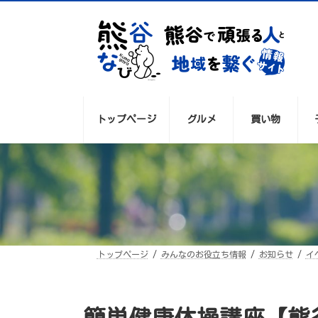
コ
ナ
ン
ビ
テ
ゲ
ン
ー
ツ
シ
へ
ョ
ス
ン
キ
に
ッ
移
プ
動
トップページ
グルメ
買い物
トップページ
みんなのお役立ち情報
お知らせ
イ
簡単健康体操講座【熊