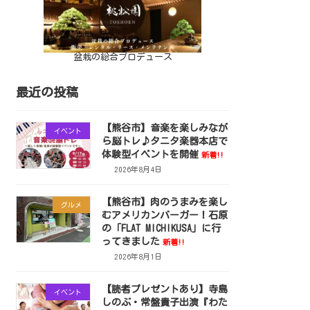
盆栽の総合プロデュース
最近の投稿
【熊谷市】音楽を楽しみなが
イベント
ら脳トレ♪タニタ楽器本店で
体験型イベントを開催
新着!!
2026年8月4日
【熊谷市】肉のうまみを楽し
グルメ
むアメリカンバーガー！石原
の「FLAT MICHIKUSA」に行
ってきました
新着!!
2026年8月1日
【読者プレゼントあり】寺島
イベント
しのぶ・常盤貴子出演『わた